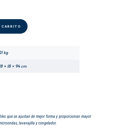
era:
es:
S/ 24.00.
S/ 12.00.
L CARRITO
21 kg
18 × 18 × 94 cm
xibles que se ajustan de mejor forma y proporcionan mayor
microondas, lavavajilla y congelador.