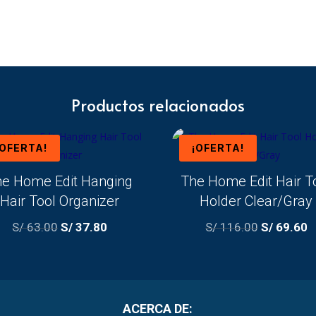
Productos relacionados
¡OFERTA!
¡OFERTA!
he Home Edit Hanging
The Home Edit Hair T
Hair Tool Organizer
Holder Clear/Gray
El
El
El
El
S/
63.00
S/
37.80
S/
116.00
S/
69.60
precio
precio
precio
p
original
actual
original
a
era:
es:
era:
e
S/ 63.00.
S/ 37.80.
S/ 116.00.
S
ACERCA DE: