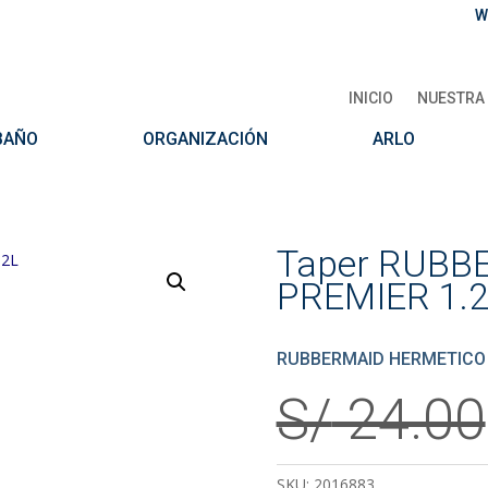
W
INICIO
NUESTRA 
BAÑO
ORGANIZACIÓN
ARLO
Taper RUBB
PREMIER 1.
RUBBERMAID HERMETICO P
S/
24.00
SKU:
2016883