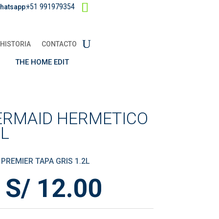
+51 991979354
hatsapp:
HISTORIA
CONTACTO
THE HOME EDIT
ERMAID HERMETICO
2L
REMIER TAPA GRIS 1.2L
El
El
S/
12.00
precio
precio
original
actual