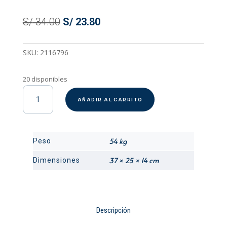
El
El
S/
34.00
S/
23.80
precio
precio
original
actual
SKU:
2116796
era:
es:
S/ 34.00.
S/ 23.80.
20 disponibles
Taper
AÑADIR AL CARRITO
Hermetico
Rubbermaid
Set
x
54 kg
Peso
2
Piezas
37 × 25 × 14 cm
Dimensiones
4,4L
cantidad
Descripción