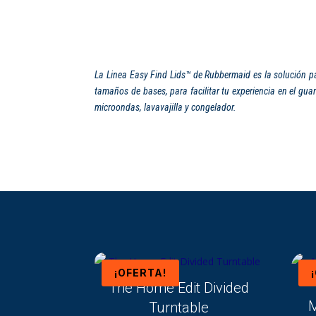
La Linea Easy Find Lids™ de Rubbermaid es la solución p
tamaños de bases, para facilitar tu experiencia en el gu
microondas, lavavajilla y congelador.
¡OFERTA!
The Home Edit Divided
M
Turntable