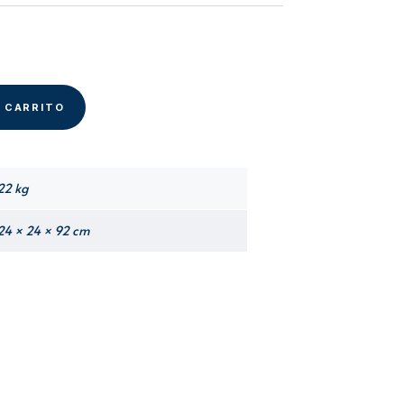
original
actual
era:
es:
S/ 19.00.
S/ 9.50.
L CARRITO
22 kg
24 × 24 × 92 cm