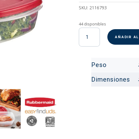
SKU:
2116793
44 disponibles
Taper
Hermetico
AÑADIR A
Rubbermaid
2.1
Lt.
Peso
cantidad
Dimensiones