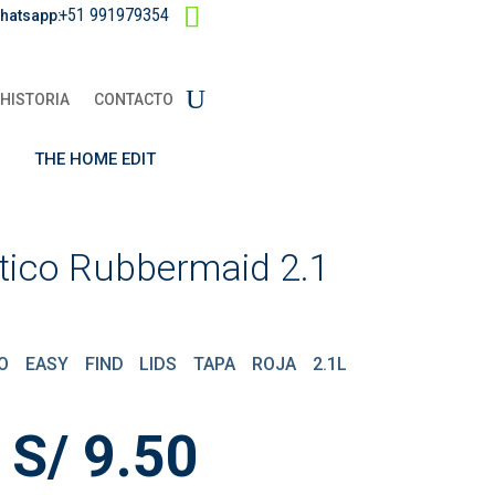
+51 991979354
hatsapp:
HISTORIA
CONTACTO
THE HOME EDIT
tico Rubbermaid 2.1
O EASY FIND LIDS TAPA ROJA 2.1L
El
El
S/
9.50
precio
precio