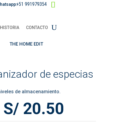
+51 991979354
hatsapp:
HISTORIA
CONTACTO
THE HOME EDIT
nizador de especias
niveles de almacenamiento.
El
El
S/
20.50
precio
precio
original
actual
era:
es:
S/ 41.00.
S/ 20.50.