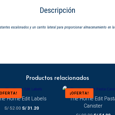
Descripción
antes escalonados y un carrito lateral para proporcionar almacenamiento en la 
Productos relacionados
¡OFERTA!
¡OFERTA!
he Home Edit Labels
The Home Edit Past
Canister
El
El
S/
52.00
S/
31.20
precio
precio