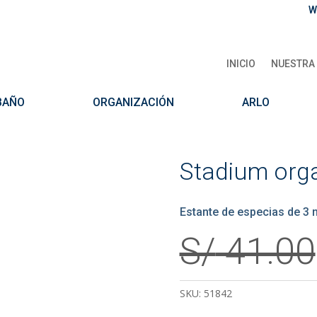
W
INICIO
NUESTRA 
BAÑO
ORGANIZACIÓN
ARLO
Stadium orga
Estante de especias de 3 
S/
41.00
SKU:
51842