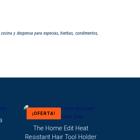
cocina y despensa para especias, hierbas, condimentos,
¡OFERTA!
a
The Home Edit Heat
Resistant Hair Tool Holder