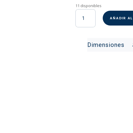
11 disponibles
Stadium
organizador
AÑADIR A
de
especias
cantidad
Dimensiones