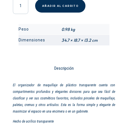
Clarity
AÑADIR AL CARRITO
-
Organizador
productos
de
0.98 kg
Peso
belleza
cantidad
34.7 × 18.7 × 13.2 cm
Dimensiones
Descripción
El organizador de maquillaje de plástico transparente cuenta con
compartimentos profundos y elegantes divisores para que sea fácil de
clasificar y ver sus cosméticos favoritos, incluidos pinceles de maquillaje,
paletas, cremas y otros artículos. Esta es la forma simple y elegante de
maximizar el espacio en una encimera o en un gabinete.
Hecho de acrílico transparente