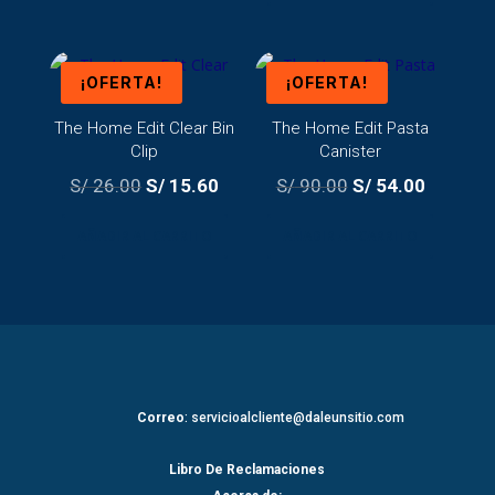
era:
es:
S/ 122.00.
S/ 73.2
¡OFERTA!
¡OFERTA!
The Home Edit Clear Bin
The Home Edit Pasta
Clip
Canister
El
El
El
El
S/
26.00
S/
15.60
S/
90.00
S/
54.00
precio
precio
precio
precio
AÑADIR AL CARRITO
AÑADIR AL CARRITO
original
actual
original
actual
era:
es:
era:
es:
S/ 26.00.
S/ 15.60.
S/ 90.00.
S/ 54.00
Correo
: servicioalcliente@daleunsitio.com
Libro De Reclamaciones