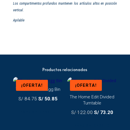
Los compartimentos profundos mantienen los artículos altos en posición
vertical.
Apilable
Productos relacionados
¡OFERTA!
¡OFERTA!
The Home Edit Egg Bin
The Home Edit Divided
El
El
S/
84.75
S/
50.85
Turntable
precio
precio
El
El
AÑADIR AL CARRITO
S/
122.00
S/
73.20
original
actual
precio
precio
era:
es:
AÑADIR AL CARRITO
original
actual
S/ 84.75.
S/ 50.85.