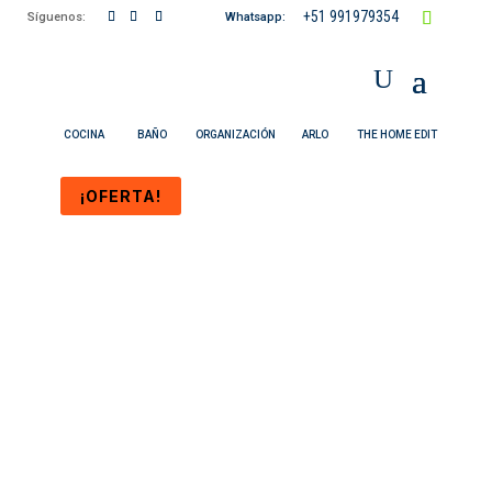
+51 991979354
Síguenos:
Whatsapp:
COCINA
BAÑO
ORGANIZACIÓN
ARLO
THE HOME EDIT
¡OFERTA!