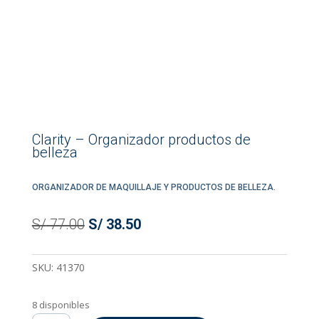
Clarity – Organizador productos de
belleza
ORGANIZADOR DE MAQUILLAJE Y PRODUCTOS DE BELLEZA.
El
El
S/
77.00
S/
38.50
precio
precio
original
actual
SKU:
41370
era:
es:
S/ 77.00.
S/ 38.50.
8 disponibles